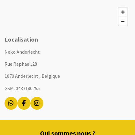
Localisation
Neko Anderlecht
Rue Raphael,28
1070 Anderlecht , Belgique
GSM: 0487180755
W
F
I
h
a
n
a
c
s
t
e
t
s
b
a
Qui sommes nous ?
A
o
g